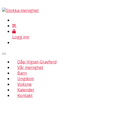
Logg inn
Dåp-Vigsel-Gravferd
Vår menighet
Barn
Ungdom
Voksne
Kalender
Kontakt