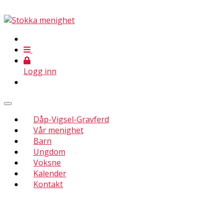
Logg inn
Dåp-Vigsel-Gravferd
Vår menighet
Barn
Ungdom
Voksne
Kalender
Kontakt