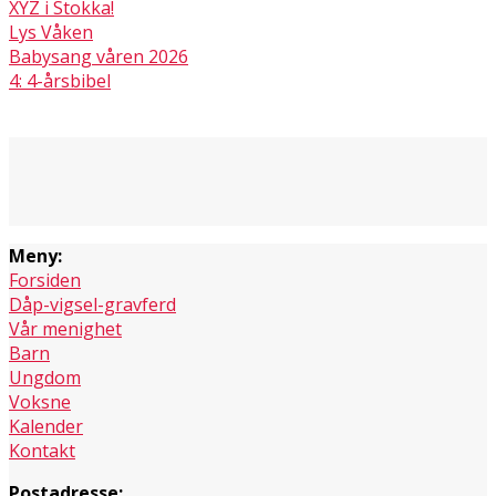
XYZ i Stokka!
Lys Våken
Babysang våren 2026
4: 4-årsbibel
Meny:
Forsiden
Dåp-vigsel-gravferd
Vår menighet
Barn
Ungdom
Voksne
Kalender
Kontakt
Postadresse: